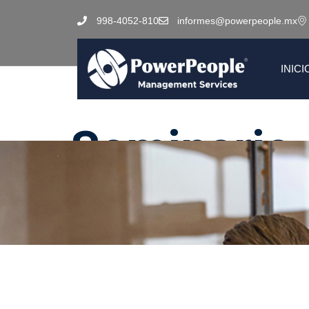
998-4052-810
informes@powerpeople.mx
INICI
Seminario 
De Costos 