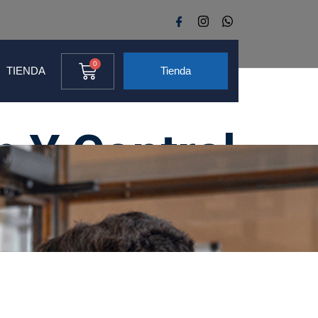
0
TIENDA
Tienda
n Y Control
Y Bebidas