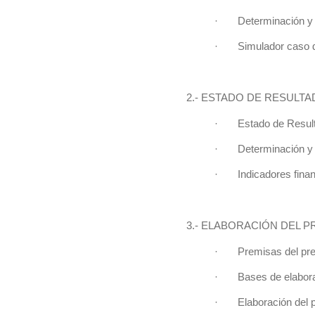
· Determinación y Es
· Simulador caso de e
2.- ESTADO DE RESULTA
· Estado de Resulta
· Determinación y an
· Indicadores financ
3.- ELABORACIÓN DEL 
· Premisas del pre
· Bases de elaborac
· Elaboración del pr