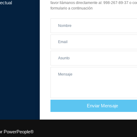
lectual
favor llámanos directamente al: 998-267-89-37 o co
formulario a continuación
Enviar Mensaje
por PowerPeople®