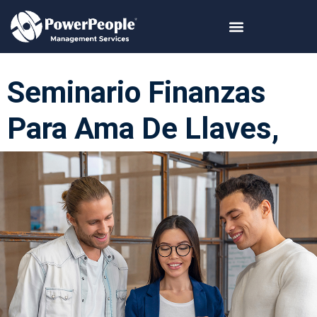
Seminario Finanzas
Para Ama De Llaves,
Recepción Y Gerentes
De División Cuartos